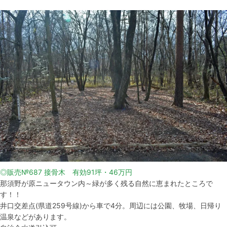
◎販売№687 接骨木 有効91坪・46万円
那須野が原ニュータウン内～緑が多く残る自然に恵まれたところで
す！！
井口交差点(県道259号線)から車で4分。周辺には公園、牧場、日帰り
温泉などがあります。