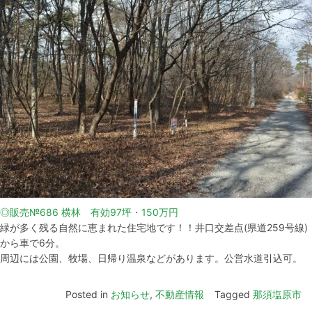
◎販売№686 横林 有効97坪・150万円
緑が多く残る自然に恵まれた住宅地です！！井口交差点(県道259号線)
から車で6分。
周辺には公園、牧場、日帰り温泉などがあります。公営水道引込可。
Posted in
お知らせ
,
不動産情報
Tagged
那須塩原市