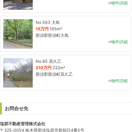
→物件詳細
No.563 大島
15万円
165m²
那須郡那須町大島
→物件詳細
No.85 高久乙
210万円
232m²
那須郡那須町高久乙
→物件詳細
お問合せ先
塩那不動産管理株式会社
〒325-0054 栃木県那須塩原市新朝日4番5号