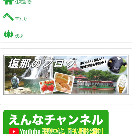
住宅診断
草刈り
伐採