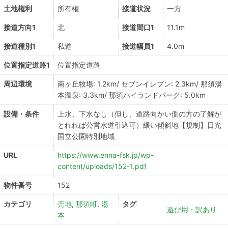
土地権利
所有権
接道状況
一方
接道方向1
北
接道間口1
11.1m
接道種別1
私道
接道幅員1
4.0m
位置指定道路1
位置指定道路
周辺環境
南ヶ丘牧場: 1.2km/ セブンイレブン: 2.3km/ 那須湯
本温泉: 3.3km/ 那須ハイランドパーク: 5.0km
設備・条件
上水、下水なし（但し、道路向かい側の方の了解が
とれれば公営水道引込可）緩い傾斜地【規制】日光
国立公園特別地域
URL
https://www.enna-fsk.jp/wp-
content/uploads/152-1.pdf
物件番号
152
カテゴリ
売地
,
那須町
,
湯
タグ
遊び用・訳あり
本