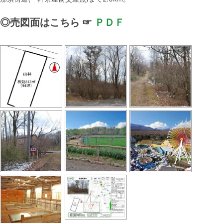
◎
売図面はこちら ☞
ＰＤＦ