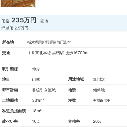
235万円
価格
売地
坪単価
2.5万円
所在地
栃木県那須郡那須町湯本
交通
ＪＲ東北本線 黒磯駅 徒歩16700m
取引態様
仲介
用途地域
無指定
地目
山林
都市計画
非線引き区域
地勢
傾斜地
土地面積
331m²
坪数
有効94坪
私道負担面積
18m²
建ぺい率
10%
容積率
20%