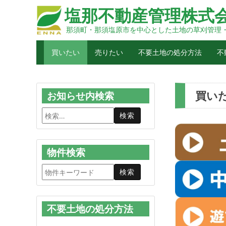
塩那不動産管理株式
那須町・那須塩原市を中心とした土地の草刈管理
買いたい
売りたい
不要土地の処分方法
不
買い
お知らせ内検索
物件検索
不要土地の処分方法