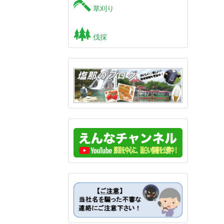
草刈り
伐採