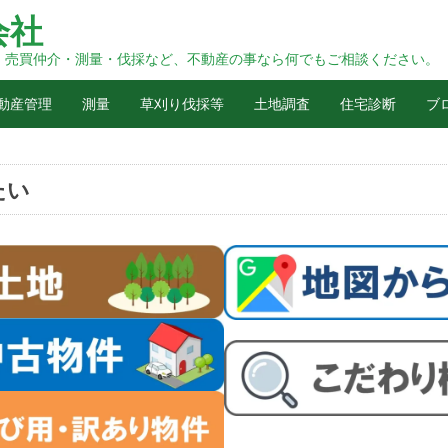
会社
・売買仲介・測量・伐採など、不動産の事なら何でもご相談ください。
動産管理
測量
草刈り伐採等
土地調査
住宅診断
ブ
たい