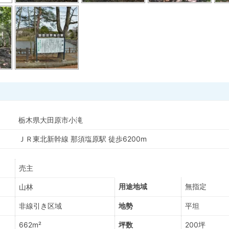
栃木県大田原市小滝
ＪＲ東北新幹線 那須塩原駅 徒歩6200m
売主
用途地域
無指定
山林
非線引き区域
地勢
平坦
662m²
坪数
200坪