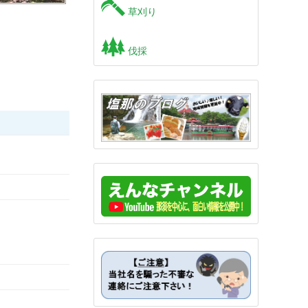
草刈り
伐採