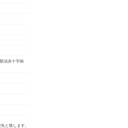
/ 那須赤十字病
優先と致します。