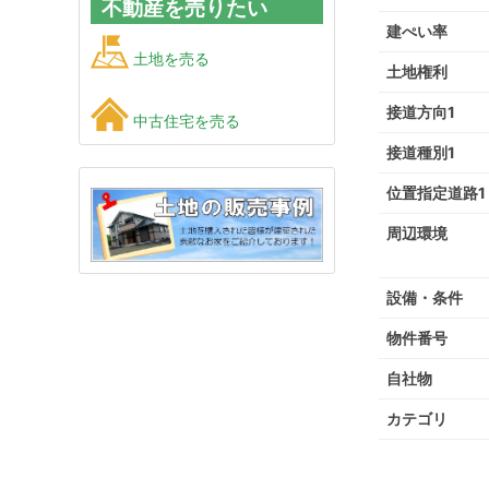
不動産を売りたい
建ぺい率
土地を売る
土地権利
接道方向1
中古住宅を売る
接道種別1
位置指定道路1
周辺環境
設備・条件
物件番号
自社物
カテゴリ