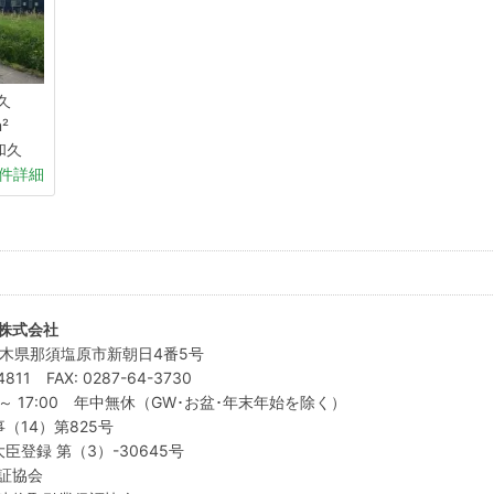
久
²
和久
件詳細
株式会社
4 栃木県那須塩原市新朝日4番5号
-4811 FAX: 0287-64-3730
0 ～ 17:00 年中無休（GW･お盆･年末年始を除く）
事（14）第825号
臣登録 第（3）-30645号
証協会