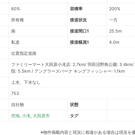
60%
容積率
200%
所有権
接道状況
一方
南
接道間口1
25.5m
私道
接道幅員1
4.0m
位置指定道路
ファミリーマート大田原小滝店: 2.7km/ 羽田沼野鳥公園: 3.4km
院: 5.5km / アングラーズパーク キングフィッシャー: 1.1km
上水、下水なし
753
自社物
状態
売地
,
小滝
,
大田原市
タグ
※物件掲載内容と現況に相違がある場合は現況を