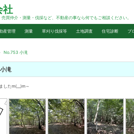
会社
・売買仲介・測量・伐採など、不動産の事なら何でもご相談ください。
動産管理
測量
草刈り伐採等
土地調査
住宅診断
ブ
>
No.753 小滝
3 小滝
したm(__)m～