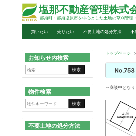
塩那不動産管理株式
那須町・那須塩原市を中心とした土地の草刈管理
買いたい
売りたい
不要土地の処分方法
不
トップページ
お知らせ内検索
No.75
～商談中となりま
物件検索
不要土地の処分方法