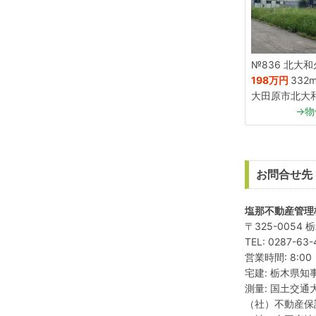
№836 北大和
198万円
332m
大田原市北大
→物
お問合せ先
塩那不動産管理
〒325-005
TEL: 0287-63
営業時間: 8:0
宅建: 栃木県知
測量: 国土交通大
（社）不動産保