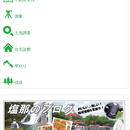
測量
土地調査
住宅診断
草刈り
伐採