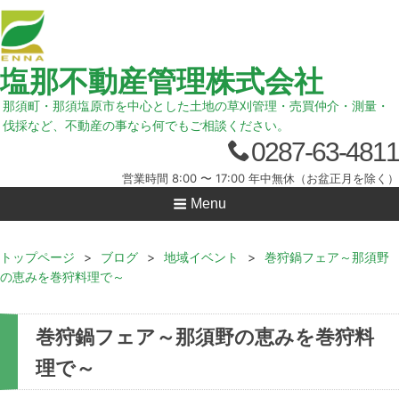
塩那不動産管理株式会社
那須町・那須塩原市を中心とした土地の草刈管理・売買仲介・測量・
伐採など、不動産の事なら何でもご相談ください。
0287-63-4811
営業時間 8:00 〜 17:00 年中無休（お盆正月を除く）
Menu
トップページ
>
ブログ
>
地域イベント
>
巻狩鍋フェア～那須野
の恵みを巻狩料理で～
巻狩鍋フェア～那須野の恵みを巻狩料
理で～