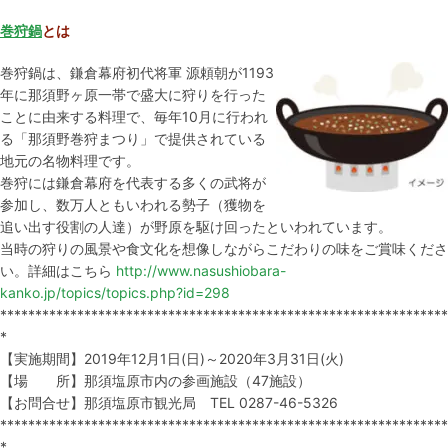
巻狩鍋
とは
巻狩鍋は、鎌倉幕府初代将軍 源頼朝が1193
年に那須野ヶ原一帯で盛大に狩りを行った
ことに由来する料理で、毎年10月に行われ
る「那須野巻狩まつり」で提供されている
地元の名物料理です。
巻狩には鎌倉幕府を代表する多くの武将が
参加し、数万人ともいわれる勢子（獲物を
追い出す役割の人達）が野原を駆け回ったといわれています。
当時の狩りの風景や食文化を想像しながらこだわりの味をご賞味くださ
い。詳細はこちら
http://www.nasushiobara-
kanko.jp/topics/topics.php?id=298
****************************************************************
*
【実施期間】2019年12月1日(日)～2020年3月31日(火)
【場 所】那須塩原市内の参画施設（47施設）
【お問合せ】那須塩原市観光局 TEL 0287-46-5326
****************************************************************
*