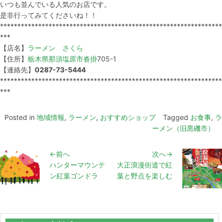
いつも並んでいる人気のお店です。
是非行ってみてくださいね！！
****************************************************************
***
【店名】
ラーメン さくら
【住所】
栃木県
那須塩原市
沓掛
705-1
【連絡先】
0287-73-5444
****************************************************************
***
Posted in
地域情報
,
ラーメン
,
おすすめショップ
Tagged
お食事
,
ラ
ーメン（旧黒磯市）
←前へ
次へ→
ハンターマウンテ
大正浪漫街道で紅
ン紅葉ゴンドラ
葉と野点を楽しむ