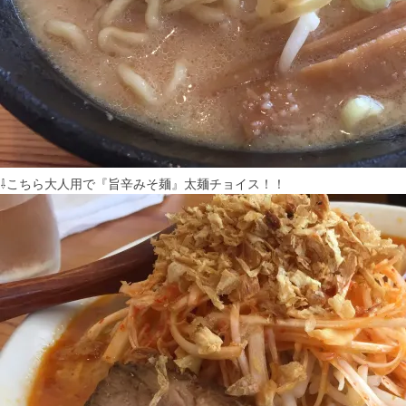
⇩こちら大人用で『旨辛みそ麺』太麺チョイス！！