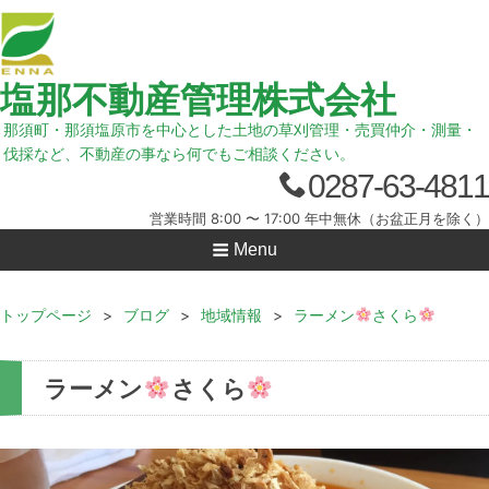
塩那不動産管理株式会社
那須町・那須塩原市を中心とした土地の草刈管理・売買仲介・測量・
伐採など、不動産の事なら何でもご相談ください。
0287-63-4811
営業時間 8:00 〜 17:00 年中無休（お盆正月を除く）
Menu
トップページ
>
ブログ
>
地域情報
>
ラーメン
さくら
ラーメン
さくら