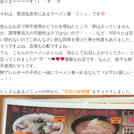
ありまーーーーす！(｀・∀・´)!!
それは、那須塩原市にあるラーメン屋「
さくら
」です
色んなお店で卵不使用かどうかを尋ねたところ「卵は入っていません
が、調理事混入の可能性は０ではないので・・・」など、100％とは言
い切れないのでごめんなさい的な回答を受けた事が何度もありました。
そうですよね、店側も心配ですよね～。
でも、こちらのラーメンさくらは「安心してお召し上がりください」と
言ってくれました(*´▽｀*)♥
素敵なお店です。なんと、餃子も卵
不使用だそうです。
卵アレルギーの子供と一緒にラーメン食べれるなんてヾ(≧▽≦)ﾉ嬉しい
～！！
たくさんあるメニューの中から、“
北国の味噌麺
” をチョイスしました。