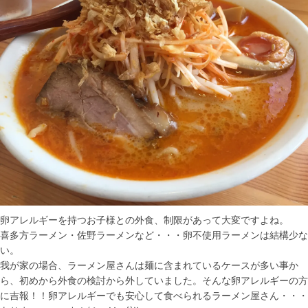
卵アレルギーを持つお子様との外食、制限があって大変ですよね。
喜多方ラーメン・佐野ラーメンなど・・・卵不使用ラーメンは結構少な
い。
我が家の場合、ラーメン屋さんは麺に含まれているケースが多い事か
ら、初めから外食の検討から外していました。そんな卵アレルギーの方
に吉報！！卵アレルギーでも安心して食べられるラーメン屋さん・・・