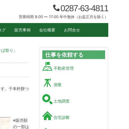
0287-63-4811
営業時間 8:00 〜 17:00 年中無休（お盆正月を除く）
ログ
販売事例
会社概要
お問合せ
そば祭り」
仕事を依頼する
不動産管理
測量
ます。千本杵餅つ
土地調査
住宅診断
※販売額
の一部は