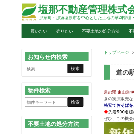
塩那不動産管理株式
那須町・那須塩原市を中心とした土地の草刈管理
買いたい
売りたい
不要土地の処分方法
不
トップページ
お知らせ内検索
道の
物件検索
道の駅 東山道
きの実演販売な
格安でおそばを
◆
先着500名
ぜひ、この機会
不要土地の処分方法