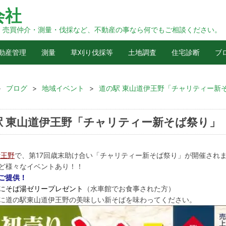
会社
・売買仲介・測量・伐採など、不動産の事なら何でもご相談ください。
動産管理
測量
草刈り伐採等
土地調査
住宅診断
ブ
>
ブログ
>
地域イベント
>
道の駅 東山道伊王野「チャリティー新
駅 東山道伊王野「チャリティー新そば祭り」
伊王野
で、第17回歳末助け合い「チャリティー新そば祭り」が開催され
ど様々なイベントあり！！
ご提供！
様にそば湯ゼリープレゼント
（水車館でお食事された方）
に道の駅東山道伊王野の美味しい新そばを味わってください。