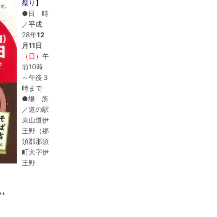
祭り】
●日 時
／平成
28年
12
月11日
（日）
午
前10時
～午後３
時まで
●場 所
／道の駅
東山道伊
王野（那
須郡那須
町大字伊
王野
**