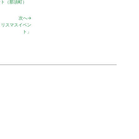
ント（那須町）
次へ→
 クリスマスイベン
ト」