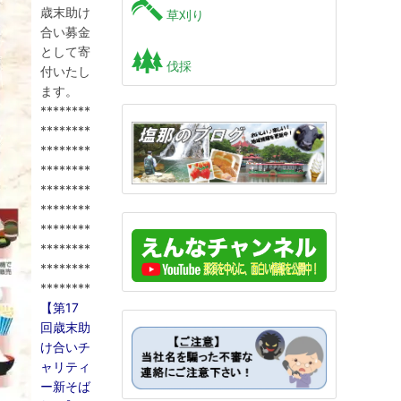
歳末助け
草刈り
合い募金
として寄
伐採
付いたし
ます。
********
********
********
********
********
********
********
********
********
********
【第17
回歳末助
け合いチ
ャリティ
ー新そば