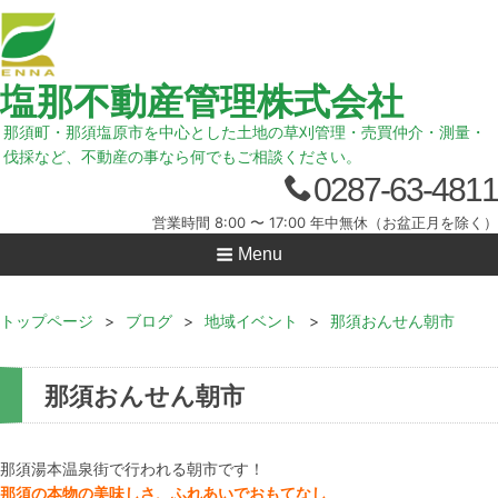
塩那不動産管理株式会社
那須町・那須塩原市を中心とした土地の草刈管理・売買仲介・測量・
伐採など、不動産の事なら何でもご相談ください。
0287-63-4811
営業時間 8:00 〜 17:00 年中無休（お盆正月を除く）
Menu
トップページ
>
ブログ
>
地域イベント
>
那須おんせん朝市
那須おんせん朝市
那須湯本温泉街で行われる朝市です！
那須の本物の美味しさ、ふれあいでおもてなし