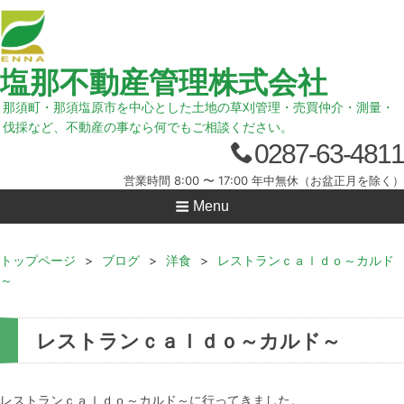
塩那不動産管理株式会社
那須町・那須塩原市を中心とした土地の草刈管理・売買仲介・測量・
伐採など、不動産の事なら何でもご相談ください。
0287-63-4811
営業時間 8:00 〜 17:00 年中無休（お盆正月を除く）
Menu
トップページ
>
ブログ
>
洋食
>
レストランｃａｌｄｏ～カルド
～
レストランｃａｌｄｏ～カルド～
レストランｃａｌｄｏ～カルド～に行ってきました。