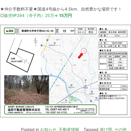
★仲介手数料不要★国道4号線から4.5km、自然豊かな場所です！
◎
販売№394（寺子丙）25万⇒
15万円
Posted in
お知らせ
,
不動産情報
Tagged
遊び用
,
その他