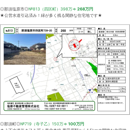
◎那須塩原市◎
№813（四区町）398万⇒
268万円
★公営水道引込済み！緑が多く残る閑静な住宅地です★
◎那須町◎
№719（寺子乙）150万⇒
100万円