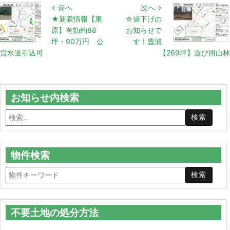
←前へ
次へ→
★新着情報【東
☆値下げの
原】有効約88
お知らせで
坪・90万円 公
す！豊浦
営水道引込可
【269坪】遊び用山林
お知らせ内検索
物件検索
不要土地の処分方法