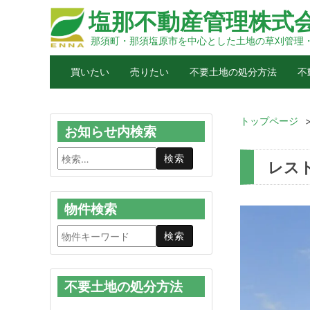
塩那不動産管理株式
那須町・那須塩原市を中心とした土地の草刈管理
買いたい
売りたい
不要土地の処分方法
不
トップページ
お知らせ内検索
レス
物件検索
不要土地の処分方法