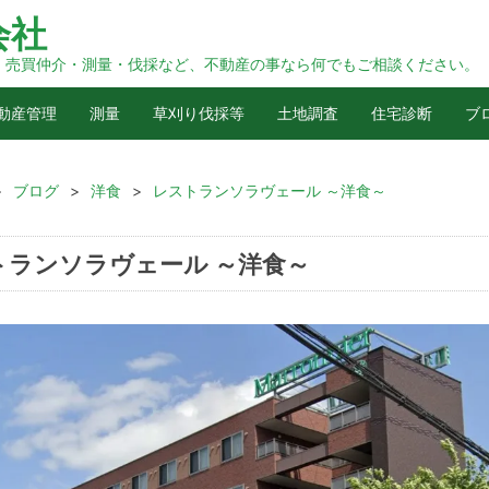
会社
・売買仲介・測量・伐採など、不動産の事なら何でもご相談ください。
動産管理
測量
草刈り伐採等
土地調査
住宅診断
ブ
>
ブログ
>
洋食
>
レストランソラヴェール ～洋食～
トランソラヴェール ～洋食～