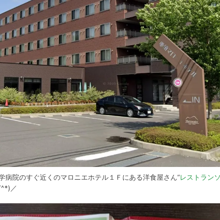
学病院のすぐ近くのマロニエホテル１Ｆにある洋食屋さん“
レストラン
^*)／