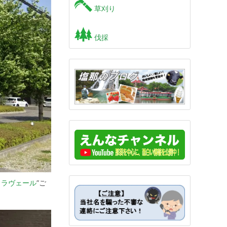
草刈り
伐採
ソラヴェール
”ご