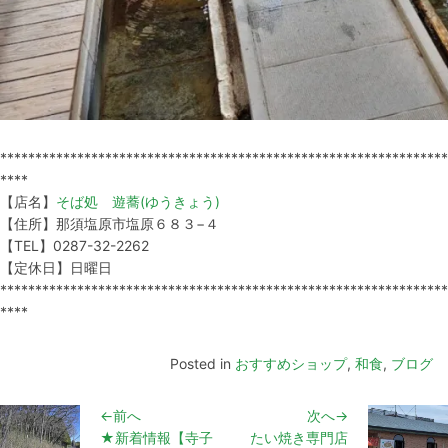
****************************************************************
****
【店名】
そば処 遊蕎(ゆうきょう)
【住所】那須塩原市塩原６８３−４
【TEL】0287-32-2262
【定休日】日曜日
****************************************************************
****
Posted in
おすすめショップ
,
和食
,
ブログ
←前へ
次へ→
★新着情報【寺子
たい焼き専門店