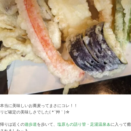
本当に美味しいお蕎麦ってまさにコレ！！
リピ確定の美味しさでした( *´艸｀)☆
帰りは近くの
遊歩道
を歩いて、
塩原もの語り管・足湯温泉♨
に入って癒
されました～♪