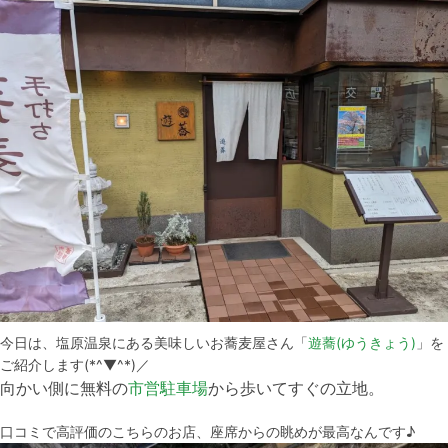
今日は、塩原温泉にある美味しいお蕎麦屋さん「
遊蕎(ゆうきょう)
」を
ご紹介します(*^▼^*)／
向かい側に無料の
市営駐車場
から歩いてすぐの立地。
口コミで高評価のこちらのお店、座席からの眺めが最高なんです♪