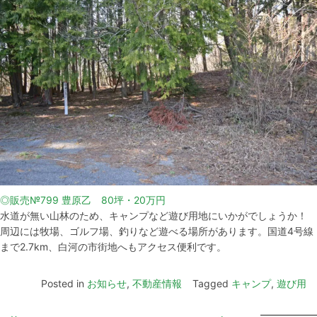
◎販売№799 豊原乙 80坪・20万円
水道が無い山林のため、キャンプなど遊び用地にいかがでしょうか！
周辺には牧場、ゴルフ場、釣りなど遊べる場所があります。国道4号線
まで2.7km、白河の市街地へもアクセス便利です。
Posted in
お知らせ
,
不動産情報
Tagged
キャンプ
,
遊び用