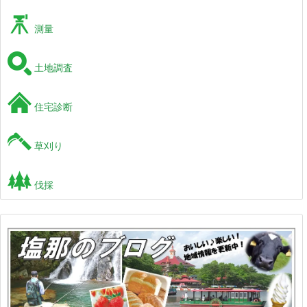
測量
土地調査
住宅診断
草刈り
伐採