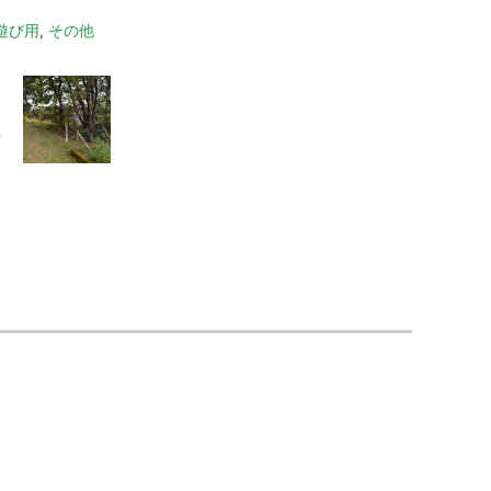
遊び用
,
その他
→
お
坪