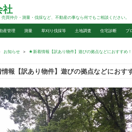
会社
・売買仲介・測量・伐採など、不動産の事なら何でもご相談ください。
動産管理
測量
草刈り伐採等
土地調査
住宅診断
ブ
>
お知らせ
>
★新着情報【訳あり物件】遊びの拠点などにおすすめ！
着情報【訳あり物件】遊びの拠点などにおす