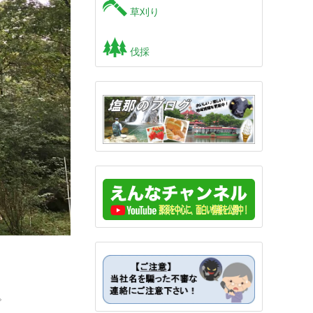
草刈り
伐採
。