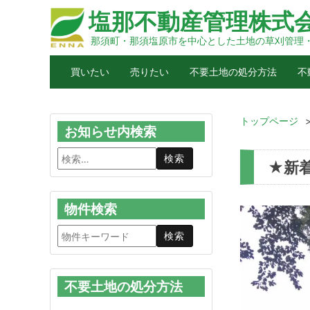
塩那不動産管理株式
那須町・那須塩原市を中心とした土地の草刈管理
買いたい
売りたい
不要土地の処分方法
不
トップページ
お知らせ内検索
★新
物件検索
不要土地の処分方法