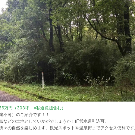
 86万円（303坪 ※私道負担含む）
築不可）のご紹介です！！
点などの土地としていかがでしょうか！町営水道引込可。
折々の自然を楽しめます。観光スポットや温泉街までアクセス便利です