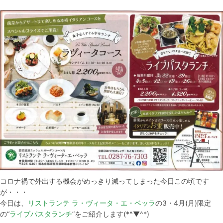
コロナ禍で外出する機会がめっきり減ってしまった今日この頃です
が・・・
今日は、
リストランテ ラ・ヴィータ・エ・ベッラ
の3・4月(月)限定
の“
ライブパスタランチ
”をご紹介します(*^▼^*)