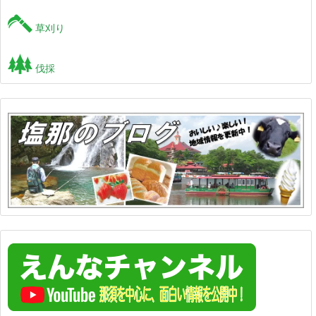
草刈り
伐採