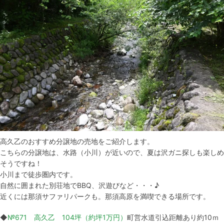
高久乙のおすすめ分譲地の売地をご紹介します。
こちらの分譲地は、水路（小川）が近いので、夏は沢ガニ探しも楽しめ
そうですね！
小川まで徒歩圏内です。
自然に囲まれた別荘地でBBQ、沢遊びなど・・・♪
近くには那須サファリパークも。那須高原を満喫できる場所です。
◆
№671 高久乙 104坪（約坪1万円）
町営水道引込距離あり約10ｍ