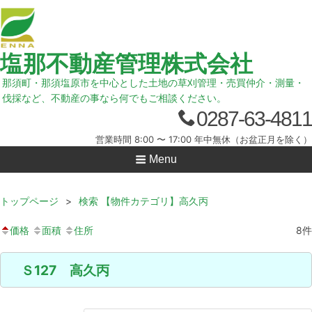
塩那不動産管理株式会社
那須町・那須塩原市を中心とした土地の草刈管理・売買仲介・測量・
伐採など、不動産の事なら何でもご相談ください。
0287-63-4811
営業時間 8:00 〜 17:00 年中無休（お盆正月を除く）
Menu
トップページ
>
検索 【物件カテゴリ】高久丙
価格
面積
住所
8
件
Ｓ127 高久丙