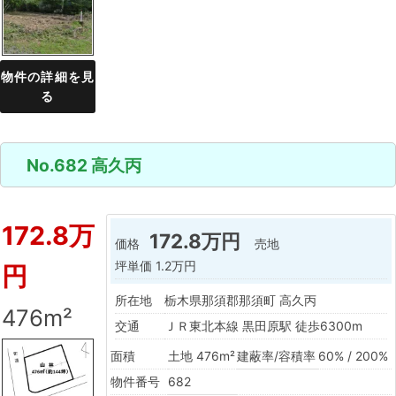
物件の詳細を見
る
No.682 高久丙
172.8万
172.8万円
価格
売地
坪単価
1.2万円
円
所在地
栃木県那須郡那須町 高久丙
476m²
交通
ＪＲ東北本線 黒田原駅 徒歩6300m
面積
土地 476m²
建蔽率/容積率
60% / 200%
物件番号
682