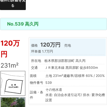
物件の詳細を見
る
No.539 高久丙
120万
120万円
価格
売地
坪単価
1.7万円
円
所在地
栃木県那須郡那須町 高久丙
231m²
交通
ＪＲ東北本線 黒田原駅 徒歩8500m
面積
土地 231m²
建蔽率/容積率
60% / 200%
物件番号
539
その他水道
設備・条
水道: 自治会水道引込可/ 排水: 要浄化槽
件
設置