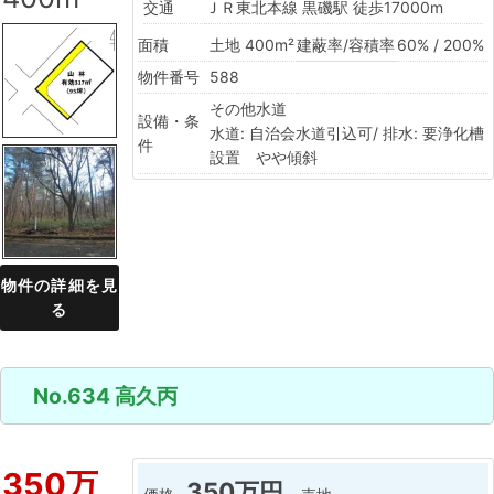
交通
ＪＲ東北本線 黒磯駅 徒歩17000m
面積
土地 400m²
建蔽率/容積率
60% / 200%
物件番号
588
その他水道
設備・条
水道: 自治会水道引込可/ 排水: 要浄化槽
件
設置 やや傾斜
物件の詳細を見
る
No.634 高久丙
350万
350万円