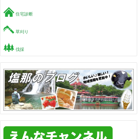
住宅診断
草刈り
伐採