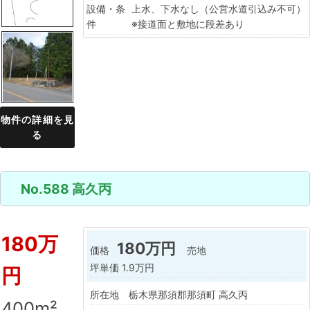
設備・条
上水、下水なし（公営水道引込み不可）
件
※接道面と敷地に段差あり
物件の詳細を見
る
No.588 高久丙
180万
180万円
価格
売地
坪単価
1.9万円
円
所在地
栃木県那須郡那須町 高久丙
400m²