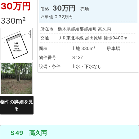
30万円
30万円
価格
売地
坪単価
0.32万円
330m²
所在地
栃木県那須郡那須町 高久丙
交通
ＪＲ東北本線 黒田原駅 徒歩9400m
面積
土地 330m²
駐車場
物件番号
Ｓ127
設備・条件
上水・下水なし
物件の詳細を見
る
Ｓ49 高久丙