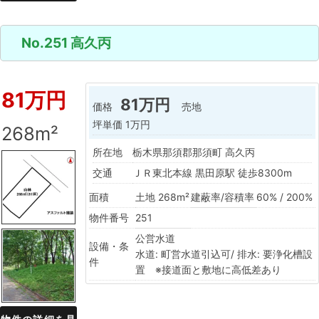
No.251 高久丙
81万円
81万円
価格
売地
坪単価
1万円
268m²
所在地
栃木県那須郡那須町 高久丙
交通
ＪＲ東北本線 黒田原駅 徒歩8300m
面積
土地 268m²
建蔽率/容積率
60% / 200%
物件番号
251
公営水道
設備・条
水道: 町営水道引込可/ 排水: 要浄化槽設
件
置 ※接道面と敷地に高低差あり