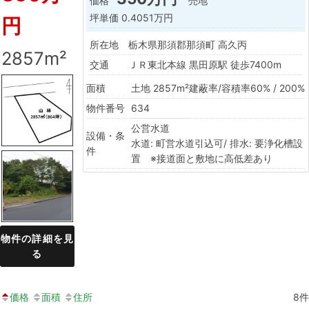
価格
売地
坪単価
0.4051万円
円
所在地
栃木県那須郡那須町 高久丙
2857m²
交通
ＪＲ東北本線 黒田原駅 徒歩7400m
面積
土地 2857m²
建蔽率/容積率
60% / 200%
物件番号
634
公営水道
設備・条
水道: 町営水道引込可/ 排水: 要浄化槽設
件
置 ※接道面と敷地に高低差あり
物件の詳細を見
る
価格
面積
住所
8
件