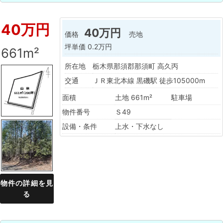
40万円
40万円
価格
売地
坪単価
0.2万円
661m²
所在地
栃木県那須郡那須町 高久丙
交通
ＪＲ東北本線 黒磯駅 徒歩105000m
面積
土地 661m²
駐車場
物件番号
Ｓ49
設備・条件
上水・下水なし
物件の詳細を見
る