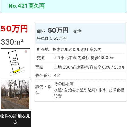
No.421 高久丙
50万円
50万円
価格
売地
坪単価
0.55万円
330m²
所在地
栃木県那須郡那須町 高久丙
交通
ＪＲ東北本線 黒磯駅 徒歩13900m
面積
土地 330m²
建蔽率/容積率
60% / 200%
物件番号
421
その他水道
設備・条
水道: 自治会水道引込可/ 排水: 要浄化槽
件
設置
物件の詳細を見
る