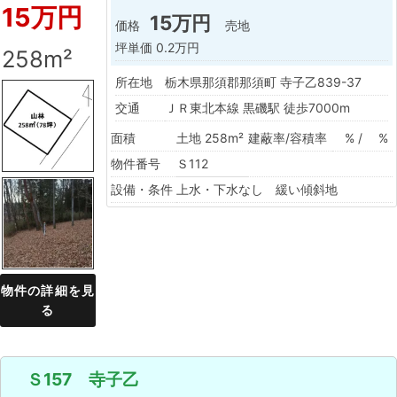
15万円
15万円
価格
売地
坪単価
0.2万円
258m²
所在地
栃木県那須郡那須町 寺子乙839-37
交通
ＪＲ東北本線 黒磯駅 徒歩7000m
面積
土地 258m²
建蔽率/容積率
% / %
物件番号
Ｓ112
設備・条件
上水・下水なし 緩い傾斜地
物件の詳細を見
る
Ｓ157 寺子乙