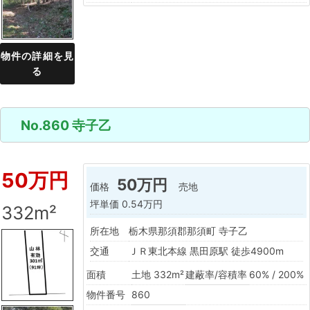
物件の詳細を見
る
No.860 寺子乙
50万円
50万円
価格
売地
坪単価
0.54万円
332m²
所在地
栃木県那須郡那須町 寺子乙
交通
ＪＲ東北本線 黒田原駅 徒歩4900m
面積
土地 332m²
建蔽率/容積率
60% / 200%
物件番号
860