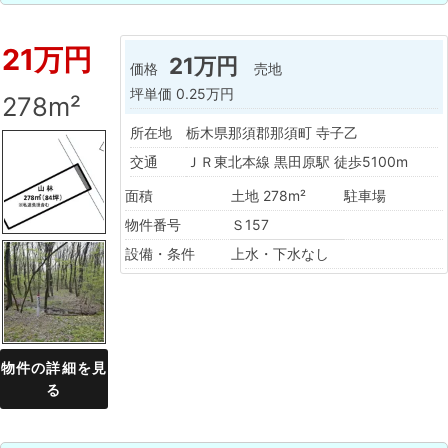
21万円
21万円
価格
売地
坪単価
0.25万円
278m²
所在地
栃木県那須郡那須町 寺子乙
交通
ＪＲ東北本線 黒田原駅 徒歩5100m
面積
土地 278m²
駐車場
物件番号
Ｓ157
設備・条件
上水・下水なし
物件の詳細を見
る