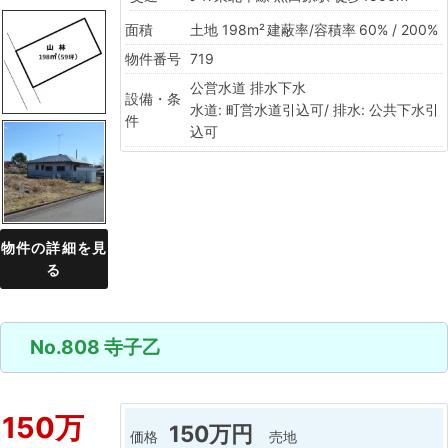
面積
土地 198m²
建蔽率/容積率
60% / 200%
物件番号
719
公営水道
排水下水
設備・条
水道: 町営水道引込可/ 排水: 公共下水引
件
込可
物件の詳細を見
る
No.808 寺子乙
150万
150万円
価格
売地