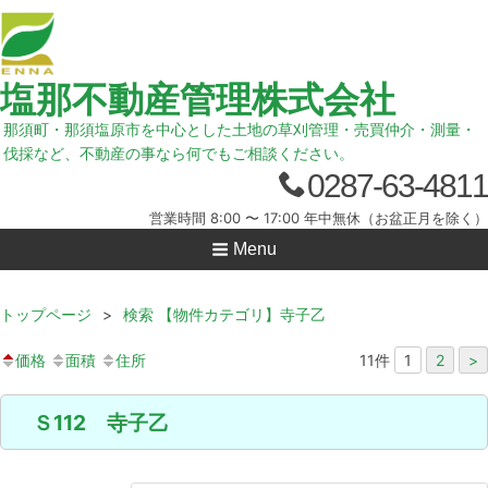
塩那不動産管理株式会社
那須町・那須塩原市を中心とした土地の草刈管理・売買仲介・測量・
伐採など、不動産の事なら何でもご相談ください。
0287-63-4811
営業時間 8:00 〜 17:00 年中無休（お盆正月を除く）
Menu
トップページ
>
検索 【物件カテゴリ】寺子乙
価格
面積
住所
11
件
1
2
>
Ｓ112 寺子乙