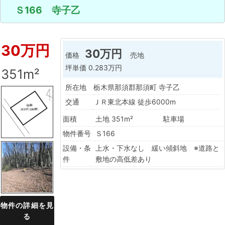
Ｓ166 寺子乙
30万円
30万円
価格
売地
坪単価
0.283万円
351m²
所在地
栃木県那須郡那須町 寺子乙
交通
ＪＲ東北本線 徒歩6000m
面積
土地 351m²
駐車場
物件番号
Ｓ166
設備・条
上水・下水なし 緩い傾斜地 ※道路と
件
敷地の高低差あり
物件の詳細を見
る