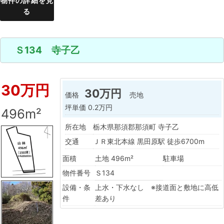
物件の詳細を見
る
Ｓ134 寺子乙
30万円
30万円
価格
売地
坪単価
0.2万円
496m²
所在地
栃木県那須郡那須町 寺子乙
交通
ＪＲ東北本線 黒田原駅 徒歩6700m
面積
土地 496m²
駐車場
物件番号
Ｓ134
設備・条
上水・下水なし ※接道面と敷地に高低
件
差あり