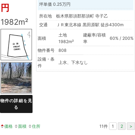
坪単価
0.25万円
円
所在地
栃木県那須郡那須町 寺子乙
1982m²
交通
ＪＲ東北本線 黒田原駅 徒歩4300m
土地
建蔽率/容積
面積
60% / 200%
1982m²
率
物件番号
808
設備・条
上水、下水なし
件
物件の詳細を見
る
価格
面積
住所
11
件
1
2
>