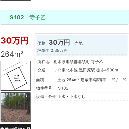
Ｓ102 寺子乙
30万円
30万円
価格
売地
坪単価
0.38万円
264m²
所在地
栃木県那須郡那須町 寺子乙
交通
ＪＲ東北本線 黒田原駅 徒歩4500m
面積
土地 264m²
建蔽率/容積率
% / %
物件番号
Ｓ102
設備・条件
上水・下水なし