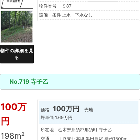
物件番号
Ｓ87
設備・条件
上水・下水なし
物件の詳細を見
る
No.719 寺子乙
100万
100万円
価格
売地
坪単価
1.69万円
円
所在地
栃木県那須郡那須町 寺子乙
198m²
交通
ＪＲ東北本線 黒田原駅 徒歩1500m