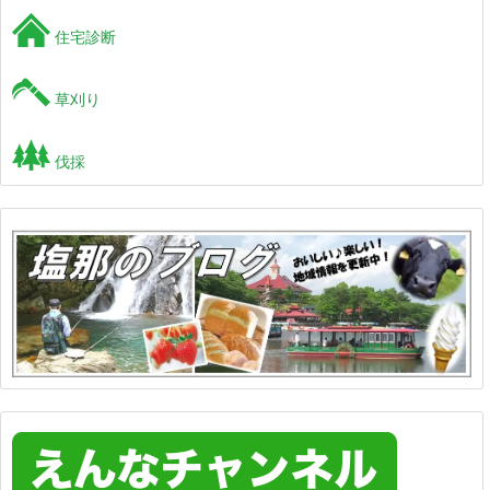
住宅診断
草刈り
伐採