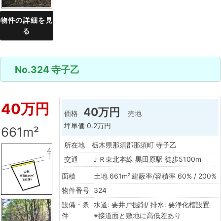
物件の詳細を見
る
No.324 寺子乙
40万円
40万円
価格
売地
坪単価
0.2万円
661m²
所在地
栃木県那須郡那須町 寺子乙
交通
ＪＲ東北本線 黒田原駅 徒歩5100m
面積
土地 661m²
建蔽率/容積率
60% / 200%
物件番号
324
設備・条
水道: 要井戸掘削/ 排水: 要浄化槽設置
件
※接道面と敷地に高低差あり