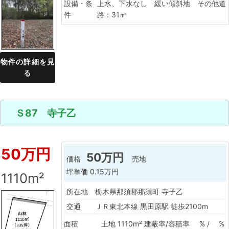
設備・条
上水、下水なし 緩い傾斜地 その他道
件
路：31㎡
物件の詳細を見
る
Ｓ87 寺子乙
50万円
50万円
価格
売地
坪単価
0.15万円
1110m²
所在地
栃木県那須郡那須町 寺子乙
交通
ＪＲ東北本線 黒田原駅 徒歩2100m
面積
土地 1110m²
建蔽率/容積率
% / %