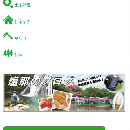
土地調査
住宅診断
草刈り
伐採