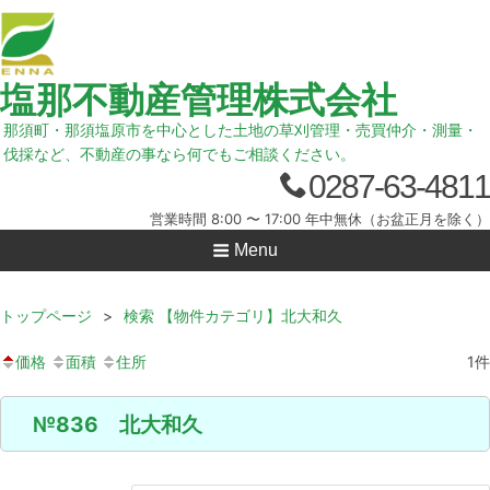
塩那不動産管理株式会社
那須町・那須塩原市を中心とした土地の草刈管理・売買仲介・測量・
伐採など、不動産の事なら何でもご相談ください。
0287-63-4811
営業時間 8:00 〜 17:00 年中無休（お盆正月を除く）
Menu
トップページ
>
検索 【物件カテゴリ】北大和久
価格
面積
住所
1
件
№836 北大和久