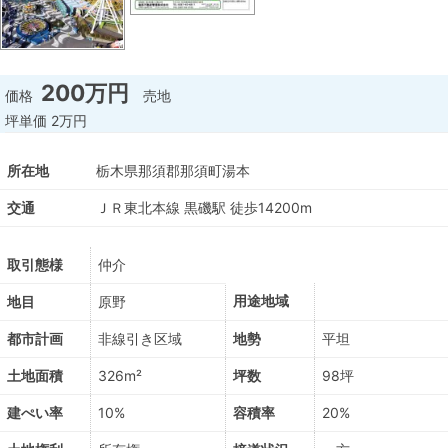
200万円
価格
売地
坪単価
2万円
所在地
栃木県那須郡那須町湯本
交通
ＪＲ東北本線 黒磯駅 徒歩14200m
取引態様
仲介
用途地域
地目
原野
都市計画
非線引き区域
地勢
平坦
土地面積
326m²
坪数
98坪
建ぺい率
10%
容積率
20%