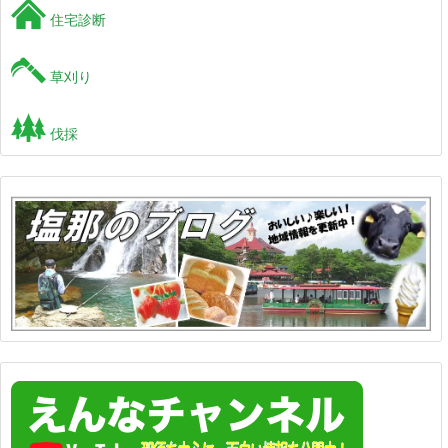
住宅診断
草刈り
伐採