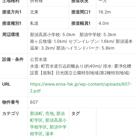
土地権利
所有権
接道状況
一方
接道方向1
北東
接道間口1
16.2m
接道種別1
私道
接道幅員1
4.0m
周辺環境
那須高原小学校: 5.0km 那須中学校: 5.3km
南ヶ丘牧場: 1.0km/ セブンイレブン: 1.6km/ 那須湯本
温泉: 3.2km/ 那須ハイランドパーク: 5.8km
設備・条件
公営水道
水道: 町営水道引込距離あり(約40m)/ 排水: 要浄化槽
設置【規制】日光国立公園特別地域(第2種特別地域)
URL
https://www.enna-fsk.jp/wp-content/uploads/607-
2.pdf
物件番号
607
カテゴリ
那須町
,
売地
,
那須
タグ
町学区
,
那須高原小
学校学区
,
那須中学
校学区
,
湯本