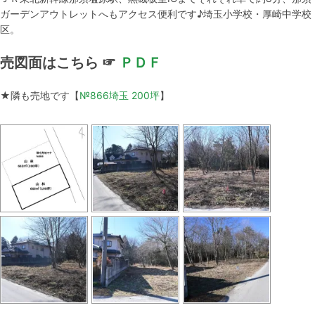
ガーデンアウトレットへもアクセス便利です♪埼玉小学校・厚崎中学校
区。
売図面はこちら ☞
ＰＤＦ
★隣も売地です【
№866埼玉 200坪
】