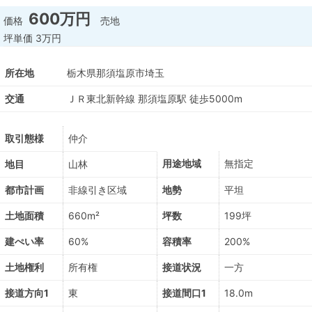
600万円
価格
売地
坪単価
3万円
所在地
栃木県那須塩原市埼玉
交通
ＪＲ東北新幹線 那須塩原駅 徒歩5000m
取引態様
仲介
用途地域
無指定
地目
山林
都市計画
非線引き区域
地勢
平坦
土地面積
660m²
坪数
199坪
建ぺい率
60%
容積率
200%
土地権利
所有権
接道状況
一方
接道方向1
東
接道間口1
18.0m