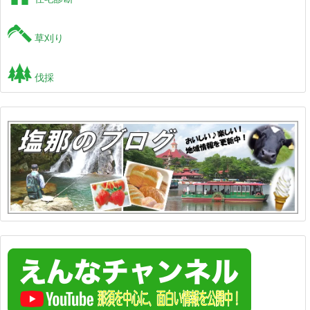
草刈り
伐採