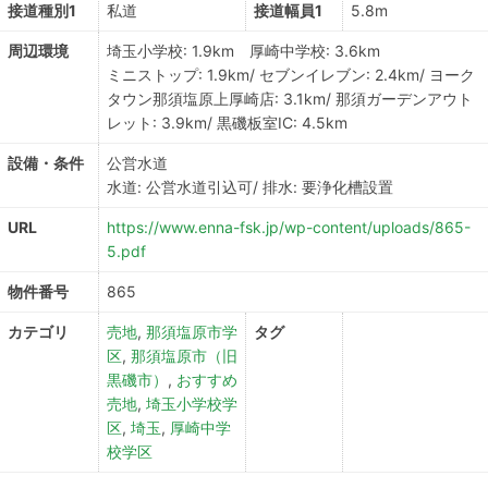
接道種別1
私道
接道幅員1
5.8m
周辺環境
埼玉小学校: 1.9km 厚崎中学校: 3.6km
ミニストップ: 1.9km/ セブンイレブン: 2.4km/ ヨーク
タウン那須塩原上厚崎店: 3.1km/ 那須ガーデンアウト
レット: 3.9km/ 黒磯板室IC: 4.5km
設備・条件
公営水道
水道: 公営水道引込可/ 排水: 要浄化槽設置
URL
https://www.enna-fsk.jp/wp-content/uploads/865-
5.pdf
物件番号
865
カテゴリ
売地
,
那須塩原市学
タグ
区
,
那須塩原市（旧
黒磯市）
,
おすすめ
売地
,
埼玉小学校学
区
,
埼玉
,
厚崎中学
校学区