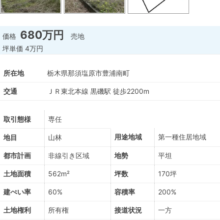
680万円
価格
売地
坪単価
4万円
所在地
栃木県那須塩原市豊浦南町
交通
ＪＲ東北本線 黒磯駅 徒歩2200m
取引態様
専任
用途地域
第一種住居地域
地目
山林
都市計画
非線引き区域
地勢
平坦
土地面積
562m²
坪数
170坪
建ぺい率
60%
容積率
200%
土地権利
所有権
接道状況
一方