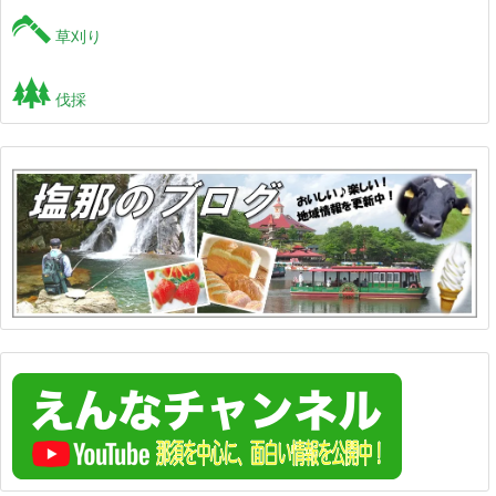
草刈り
伐採