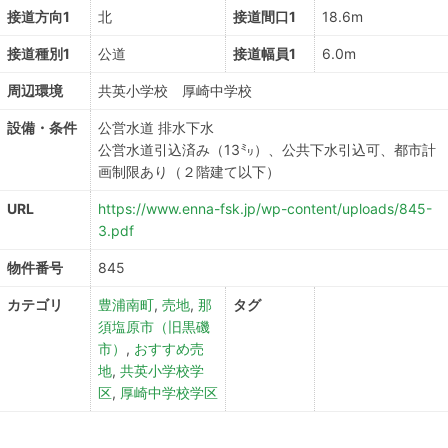
接道方向1
北
接道間口1
18.6m
接道種別1
公道
接道幅員1
6.0m
周辺環境
共英小学校 厚崎中学校
設備・条件
公営水道
排水下水
公営水道引込済み（13㍉）、公共下水引込可、都市計
画制限あり（２階建て以下）
URL
https://www.enna-fsk.jp/wp-content/uploads/845-
3.pdf
物件番号
845
カテゴリ
豊浦南町
,
売地
,
那
タグ
須塩原市（旧黒磯
市）
,
おすすめ売
地
,
共英小学校学
区
,
厚崎中学校学区