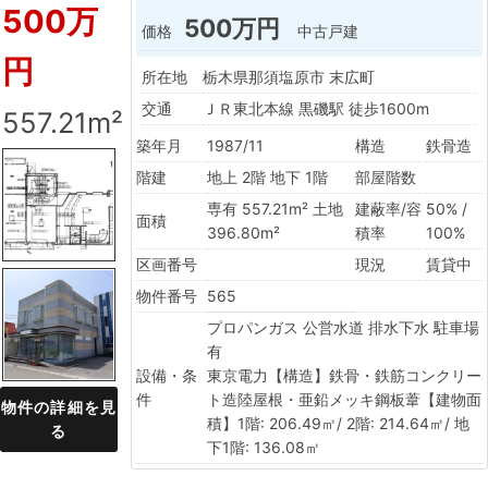
500万
500万円
価格
中古戸建
円
所在地
栃木県那須塩原市 末広町
交通
ＪＲ東北本線 黒磯駅 徒歩1600m
557.21m²
築年月
1987/11
構造
鉄骨造
階建
地上 2階 地下 1階
部屋階数
専有 557.21m² 土地
建蔽率/容
50% /
面積
396.80m²
積率
100%
区画番号
現況
賃貸中
物件番号
565
プロパンガス
公営水道
排水下水
駐車場
有
設備・条
東京電力【構造】鉄骨・鉄筋コンクリー
件
ト造陸屋根・亜鉛メッキ鋼板葦【建物面
物件の詳細を見
積】1階: 206.49㎡/ 2階: 214.64㎡/ 地
る
下1階: 136.08㎡