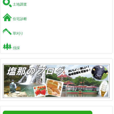
土地調査
住宅診断
草刈り
伐採