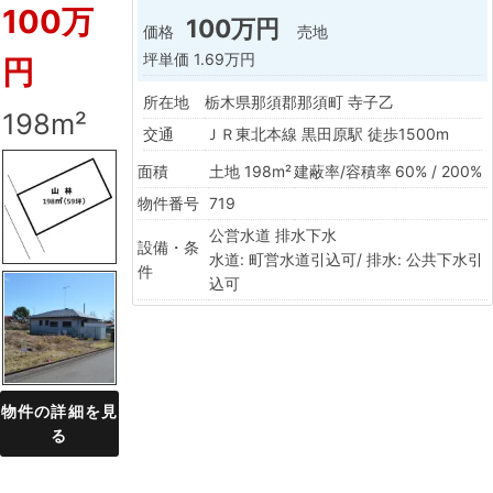
100万
100万円
価格
売地
坪単価
1.69万円
円
所在地
栃木県那須郡那須町 寺子乙
198m²
交通
ＪＲ東北本線 黒田原駅 徒歩1500m
面積
土地 198m²
建蔽率/容積率
60% / 200%
物件番号
719
公営水道
排水下水
設備・条
水道: 町営水道引込可/ 排水: 公共下水引
件
込可
物件の詳細を見
る