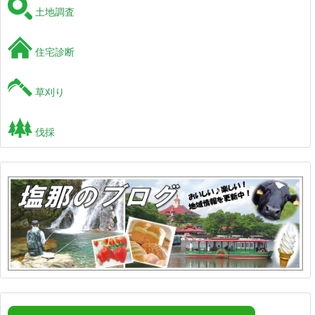
土地調査
住宅診断
草刈り
伐採