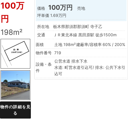
100万
100万円
価格
売地
坪単価
1.69万円
円
所在地
栃木県那須郡那須町 寺子乙
198m²
交通
ＪＲ東北本線 黒田原駅 徒歩1500m
面積
土地 198m²
建蔽率/容積率
60% / 200%
物件番号
719
公営水道
排水下水
設備・条
水道: 町営水道引込可/ 排水: 公共下水引
件
込可
物件の詳細を見
る